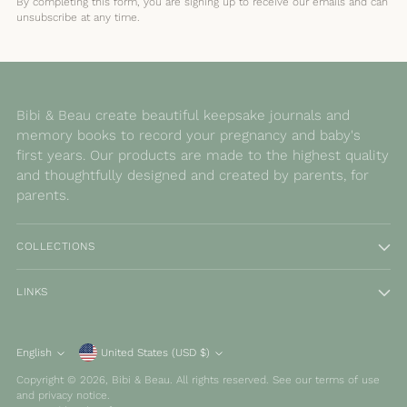
By completing this form, you are signing up to receive our emails and can
unsubscribe at any time.
Bibi & Beau create beautiful keepsake journals and
memory books to record your pregnancy and baby's
first years. Our products are made to the highest quality
and thoughtfully designed and created by parents, for
parents.
COLLECTIONS
LINKS
Currency
English
United States (USD $)
Language
Copyright © 2026,
Bibi & Beau
. All rights reserved. See our terms of use
and privacy notice.