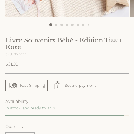
Livre Souvenirs Bébé - Edition Tissu
Rose
SKU: BMBFRPI
Regular
$31.00
price
Fast Shipping
Secure payment
Availability
In stock, and ready to ship
Quantity