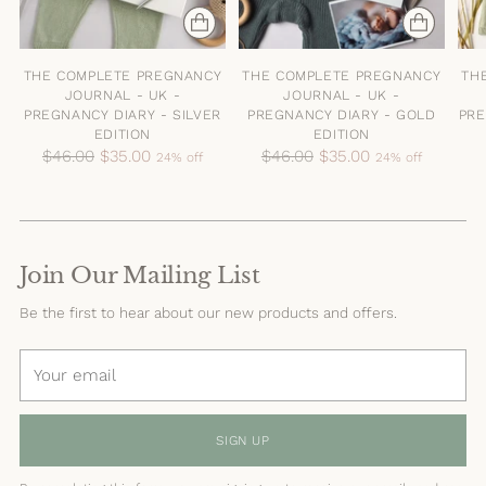
THE COMPLETE PREGNANCY
THE COMPLETE PREGNANCY
TH
JOURNAL - UK -
JOURNAL - UK -
PREGNANCY DIARY - SILVER
PREGNANCY DIARY - GOLD
PRE
EDITION
EDITION
Regular
Regular
$46.00
$35.00
$46.00
$35.00
24% off
24% off
price
price
Join Our Mailing List
Be the first to hear about our new products and offers.
Your
email
SIGN UP