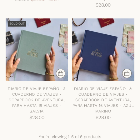
$28.00
price
SOLD OUT
DIARIO DE VIAJE ESPAÑOL &
DIARIO DE VIAJE ESPAÑOL &
CUADERNO DE VIAJES -
CUADERNO DE VIAJES -
SCRAPBOOK DE AVENTURA,
SCRAPBOOK DE AVENTURA,
PARA HASTA 16 VIAJES -
PARA HASTA 16 VIAJES - AZUL
SALVIA
MARINO
$28.00
$28.00
You’re viewing 1-6 of 6 products