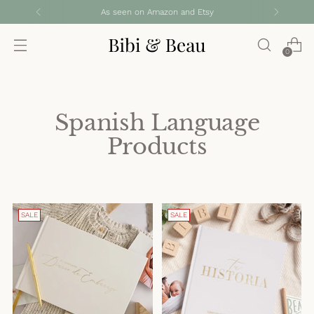
As seen on Amazon and Etsy
0
Spanish Language
Products
SALE
SALE