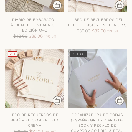
DIARIO DE EMBARAZO -
LIBRO DE RECUERDOS DEL
ÁLBUM DEL EMBARAZO -
BEBÉ - EDICIÓN EN TELA GRIS
EDICIÓN ORO
Regular
$36.00
$32.00
11% off
Regular
$42.00
$36.00
14% off
price
price
SALE
SOLD OUT
LIBRO DE RECUERDOS DEL
ORGANIZADORA DE BODAS
BEBÉ - EDICIÓN EN TELA
(ESPAÑA) GRIS - DIARIO DE
CREMA
BODA Y REGALO DE
Regular
COMPROMISO | BIBI & BEAU
$36.00
$32.00
11% off