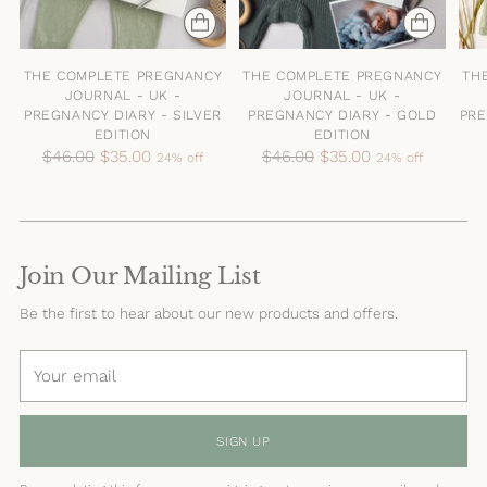
THE COMPLETE PREGNANCY
THE COMPLETE PREGNANCY
TH
JOURNAL - UK -
JOURNAL - UK -
PREGNANCY DIARY - SILVER
PREGNANCY DIARY - GOLD
PRE
EDITION
EDITION
Regular
Regular
$46.00
$35.00
$46.00
$35.00
24% off
24% off
price
price
Join Our Mailing List
Be the first to hear about our new products and offers.
Your
email
SIGN UP