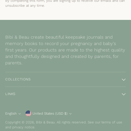
By completing this form, you are signing up to receive our emails and can
unsubscribe at any time.
Bibi & Beau create beautiful keepsake journals and
memory books to record your pregnancy and baby's
first years. Our products are made to the highest quality
and thoughtfully designed and created by parents, for
parents.
COLLECTIONS
LINKS
Currency
English
United States (USD $)
Language
Copyright © 2026,
Bibi & Beau
. All rights reserved. See our terms of use
and privacy notice.