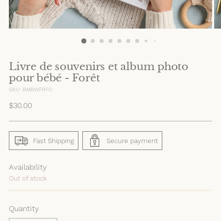
Livre de souvenirs et album photo
pour bébé - Forêt
SKU: BMBWFRFO
Regular
$30.00
price
Fast Shipping
Secure payment
Availability
Out of stock
Quantity