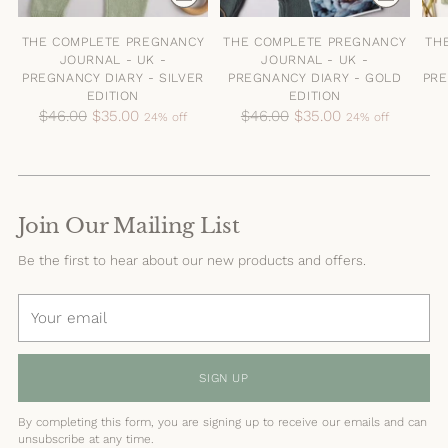
THE COMPLETE PREGNANCY
THE COMPLETE PREGNANCY
TH
JOURNAL - UK -
JOURNAL - UK -
PREGNANCY DIARY - SILVER
PREGNANCY DIARY - GOLD
PRE
EDITION
EDITION
Regular
Regular
$46.00
$35.00
$46.00
$35.00
24% off
24% off
price
price
Join Our Mailing List
Be the first to hear about our new products and offers.
Your
email
SIGN UP
By completing this form, you are signing up to receive our emails and can
unsubscribe at any time.