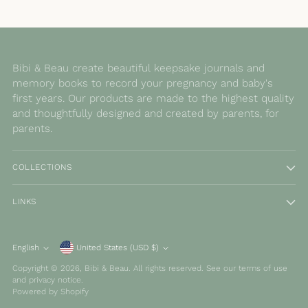
Bibi & Beau create beautiful keepsake journals and
memory books to record your pregnancy and baby's
first years. Our products are made to the highest quality
and thoughtfully designed and created by parents, for
parents.
COLLECTIONS
LINKS
Currency
English
United States (USD $)
Language
Copyright © 2026,
Bibi & Beau
. All rights reserved. See our terms of use
and privacy notice.
Powered by Shopify