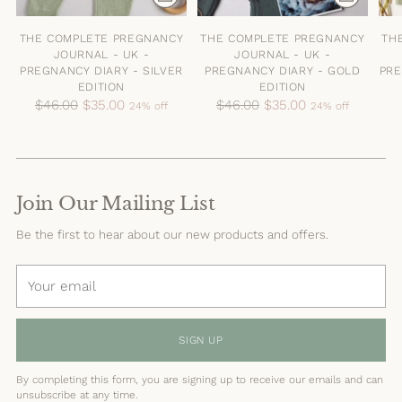
THE COMPLETE PREGNANCY
THE COMPLETE PREGNANCY
TH
JOURNAL - UK -
JOURNAL - UK -
PREGNANCY DIARY - SILVER
PREGNANCY DIARY - GOLD
PRE
EDITION
EDITION
Regular
Regular
$46.00
$35.00
$46.00
$35.00
24% off
24% off
price
price
Join Our Mailing List
Be the first to hear about our new products and offers.
Your
email
SIGN UP
By completing this form, you are signing up to receive our emails and can
unsubscribe at any time.