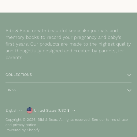
Bibi & Beau create beautiful keepsake journals and
memory books to record your pregnancy and baby's
first years. Our products are made to the highest quality
and thoughtfully designed and created by parents, for
parents.
COLLECTIONS
LINKS
Currency
English
United States (USD $)
Language
Copyright © 2026,
Bibi & Beau
. All rights reserved. See our terms of use
and privacy notice.
Powered by Shopify