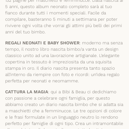
132 pagine per maschietti e femminucce. Dalla nascita ai
5 anni, questo album neonato completo sarà al tuo
fianco durante tutti i momenti speciali. Facile da
compilare, basteranno 5 minuti a settimana per poter
rivivere ogni volta che vorrai gli attimi più belli dei primi
anni del tuo bimbo.
REGALI NEONATI E BABY SHOWER
: moderno ma senza
tempo, il nostro libro nascita bimbo/a vanta un design
classico unito ad una lavorazione artigianale. L’elegante
copertina in tessuto è impreziosita da una squisita
stampa in oro. Il diario nascita presenta tanto spazio
all’interno da riempire con foto e ricordi: un’idea regalo
perfetta per neonati e neomamme.
CATTURA LA MAGIA
: qui a Bibi & Beau ci dedichiamo
con passione a celebrare ogni famiglia, per questo
abbiamo creato un diario nascita bimbo che si adatta sia
a maschietti che a femminucce. Le tre opzioni di colore
e le frasi formulate in un linguaggio neutro lo rendono
perfetto per famiglie di ogni tipo. Crea un intramontabile