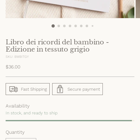
Libro dei ricordi del bambino -
Edizione in tessuto grigio
SKU: BMBITGY
Regular
$36.00
price
Fast Shipping
Secure payment
Availability
In stock, and ready to ship
Quantity