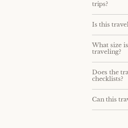
trips?
Is this tra
What size is
traveling?
Does the tr
checklists?
Can this tra