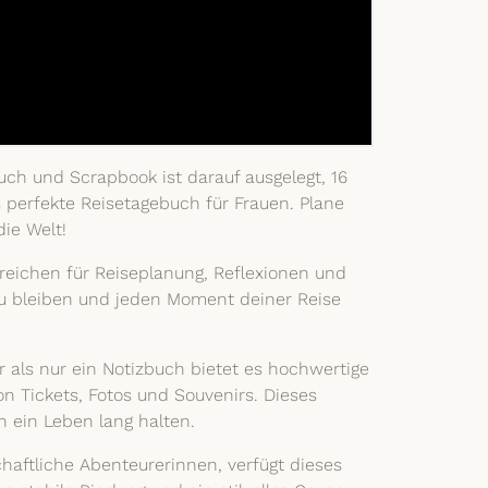
uch und Scrapbook ist darauf ausgelegt, 16
s perfekte Reisetagebuch für Frauen. Plane
die Welt!
ereichen für Reiseplanung, Reflexionen und
t zu bleiben und jeden Moment deiner Reise
 als nur ein Notizbuch bietet es hochwertige
 Tickets, Fotos und Souvenirs. Dieses
n ein Leben lang halten.
chaftliche Abenteurerinnen, verfügt dieses