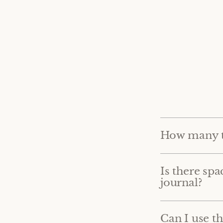
How many tr
Is there spa
journal?
Can I use th