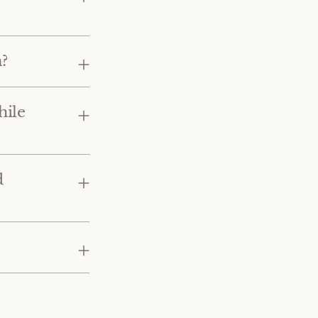
?
hile
d