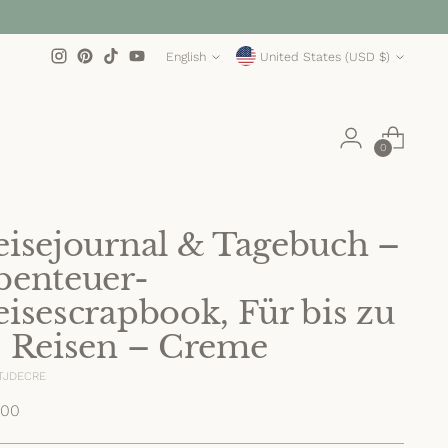
Language
Currency
English
United States (USD $)
0
eisejournal & Tagebuch –
benteuer-
eisescrapbook, Für bis zu
6 Reisen – Creme
 TJDECRE
lar
.00
e