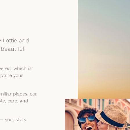
 Lottie and
 beautiful
ered, which is
apture your
miliar places, our
le, care, and
— your story