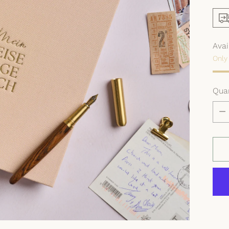
Avai
Only 
Quan
Quan