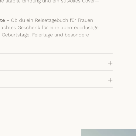
ne stabile Bindung und ein stilvolles Cover—
te
– Ob du ein Reisetagebuch für Frauen
hdachtes Geschenk für eine abenteuerlustige
ür Geburtstage, Feiertage und besondere