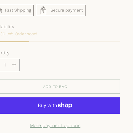
Fast Shipping
Secure payment
lability
30 left. Order soon!
tity
tity
ADD TO BAG
More payment options