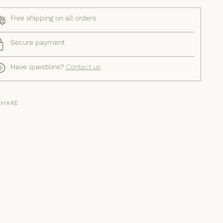
Free shipping on all orders
Secure payment
Have questions?
Contact us
SHARE
ing
duct