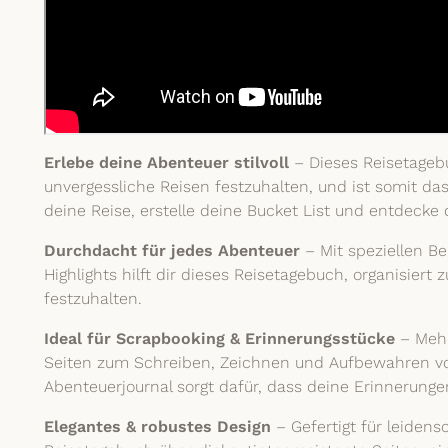
Erlebe deine Abenteuer stilvoll
– Dieses Reisetageb
unvergessliche Reisen festzuhalten, und ist somit da
deine Reise, erstelle deine Bucket List und entdecke 
Durchdacht für jedes Abenteuer
– Mit speziellen B
Highlights hilft dir dieses Reisetagebuch, organisier
festzuhalten.
Ideal für Scrapbooking & Erinnerungsstücke
– Mehr
Seiten zum Schreiben, Zeichnen und Aufbewahren von
Abenteuerjournal sorgt dafür, dass deine Erinnerunge
Elegantes & robustes Design
– Gefertigt für leidens